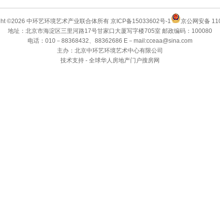
ight ©2026 中环艺环境艺术产业联合体所有
京ICP备15033602号-1
京公网安备 110
地址：北京市海淀区三里河路17号甘家口大厦写字楼705室 邮政编码：100080
电话：010－88368432、88362686 E－mail:cceaa@sina.com
主办：北京中环艺环境艺术中心有限公司
技术支持 -
全球华人房地产门户搜房网