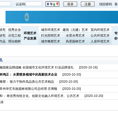
认证码
登录
注册
找回密码
客
研究
优秀企业
城市环境艺术
建筑（古建）艺术
室内环境艺术
环境艺术
专
研究
示范工程
灯光照明艺术
水景水秀艺术
公共环境艺术
产业发展
价
作品
理论精粹
城市雕塑艺术
风景园林艺术
人居环境艺术
讯
施国家品牌战略 全国城市文化环境艺术 行业品牌巡礼
[2020-10-16]
科鸿正： 水景喷泉领域中的高新技术企业
[2020-10-20]
雕塑： 致力于制作高品质公共艺术精品
[2020-10-20]
常州华艺市政园林有限公司总经理 庄博顺
[2020-10-20]
和： 将优秀传统文化、创新文化融入环境艺术、公共艺术
[2020-10-20]
记录