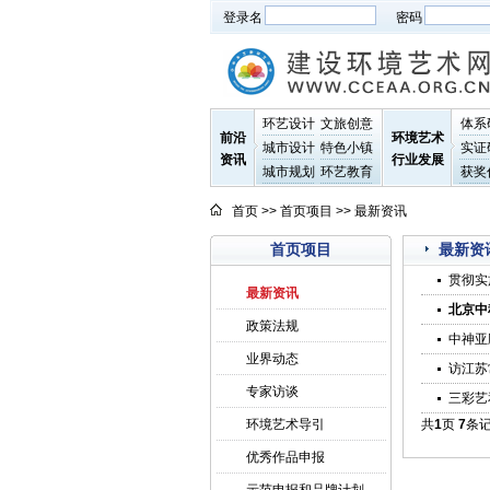
登录名
密码
环艺设计
文旅创意
体系
前沿
环境艺术
城市设计
特色小镇
实证
资讯
行业发展
城市规划
环艺教育
获奖
首页
>>
首页项目
>>
最新资讯
首页项目
最新资
贯彻实
最新资讯
北京中
政策法规
中神亚
业界动态
访江苏
专家访谈
三彩艺
环境艺术导引
共
1
页
7
条
优秀作品申报