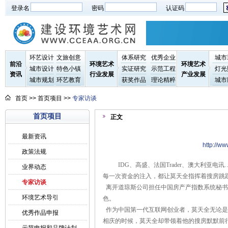
登录名
密码
认证码
环艺设计
文旅创意
体系研究
优秀企业
城市
前沿
环境艺术
环境艺术
城市设计
特色小镇
实证研究
示范工程
灯光
资讯
行业发展
产业发展
城市规划
环艺教育
获奖作品
理论精粹
城市
首页
>> 首页项目 >>
专家访谈
首页项目
正文
最新资讯
http://
政策法规
IDG、高盛、法国Trader、澳大利
业界动态
每一次资金的注入，都让莫天全指挥着搜房跳
专家访谈
离开道琼斯公司担任中国房产产指数系统秘书
环境艺术导引
色。
作为中国第一代互联网创业者，莫天全无论是
优秀作品申报
相庆的时候，莫天全却带领着他的搜房默默前