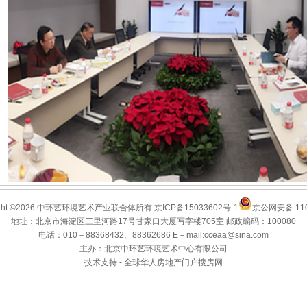
ight ©2026 中环艺环境艺术产业联合体所有
京ICP备15033602号-1
京公网安备 110
地址：北京市海淀区三里河路17号甘家口大厦写字楼705室 邮政编码：100080
电话：010－88368432、88362686 E－mail:cceaa@sina.com
主办：北京中环艺环境艺术中心有限公司
技术支持 -
全球华人房地产门户搜房网