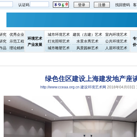
认证码
登录
注册
找回密码
客
研究
优秀企业
城市环境艺术
建筑（古建）艺术
室内环境艺术
环境艺术
专
研究
示范工程
灯光照明艺术
水景水秀艺术
公共环境艺术
产业发展
价
作品
理论精粹
城市雕塑艺术
风景园林艺术
人居环境艺术
绿色住区建设上海建发地产座
http://www.cceaa.org.cn 建设环境艺术网
2018年04月03日 1