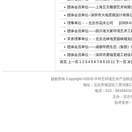
团体会员单位——上海五天雕塑艺术有限
团体会员单位--深圳市大地景观设计有限
理事单位－－北京市花木公司
[2009-0
团体会员单位——四川省大家环境艺术工
常务理事单位－－北京北林地景园林规划
团体会员单位——成都华西生态（集团）
团体会员单位－－深圳市赛瑞景观工程设
首页
上一页
1
2
3
4
5
6
7
8
9
10
11
下一页
末
版权所有 Copyright ©2026 中环艺环境艺术产业
地址：北京市海淀区三里河路17
电话：010－88368432、8
主办：北京
技术支持 -