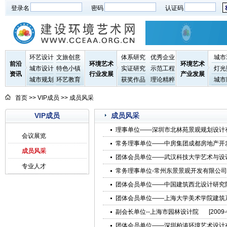
登录名
密码
认证码
环艺设计
文旅创意
体系研究
优秀企业
城市
前沿
环境艺术
环境艺术
城市设计
特色小镇
实证研究
示范工程
灯光
资讯
行业发展
产业发展
城市规划
环艺教育
获奖作品
理论精粹
城市
首页
>>
VIP成员
>>
成员风采
VIP成员
成员风采
理事单位——深圳市北林苑景观规划设计
会议展览
常务理事单位——中房集团成都房地产开
成员风采
团体会员单位——武汉科技大学艺术与设
专业人才
常务理事单位-常州东景景观开发有限公司
团体会员单位——中国建筑西北设计研究
团体会员单位——上海大学美术学院建筑
副会长单位--上海市园林设计院
[2009-
团体会员单位——深圳柏涛环境艺术设计