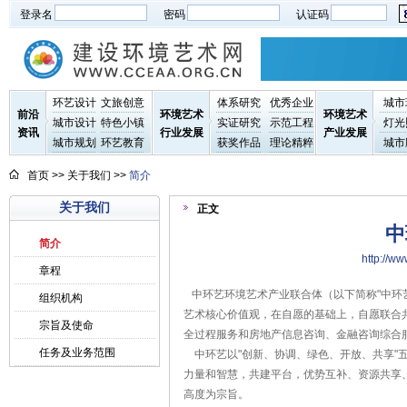
登录名
密码
认证码
环艺设计
文旅创意
体系研究
优秀企业
城市
前沿
环境艺术
环境艺术
城市设计
特色小镇
实证研究
示范工程
灯光
资讯
行业发展
产业发展
城市规划
环艺教育
获奖作品
理论精粹
城市
首页
>> 关于我们 >>
简介
关于我们
正文
中
简介
http://
章程
中环艺环境艺术产业联合体（以下简称"中环
组织机构
艺术核心价值观，在自愿的基础上，自愿联合
宗旨及使命
全过程服务和房地产信息咨询、金融咨询综合
任务及业务范围
中环艺以"创新、协调、绿色、开放、共享"
力量和智慧，共建平台，优势互补、资源共享
高度为宗旨。